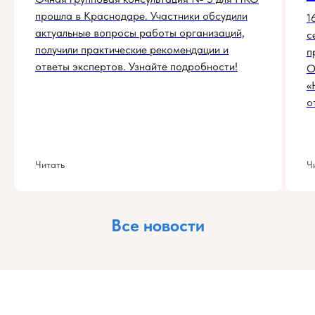
прошла в Краснодаре. Участники обсудили
1
актуальные вопросы работы организаций,
с
получили практические рекомендации и
п
ответы экспертов. Узнайте подробности!
О
«
о
Читать
Ч
Все новости