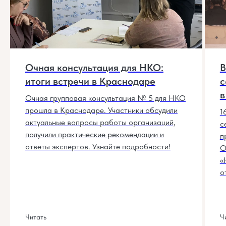
Очная консультация для НКО:
В
итоги встречи в Краснодаре
с
в
Очная групповая консультация № 5 для НКО
прошла в Краснодаре. Участники обсудили
1
актуальные вопросы работы организаций,
с
получили практические рекомендации и
п
ответы экспертов. Узнайте подробности!
О
«
о
Читать
Ч