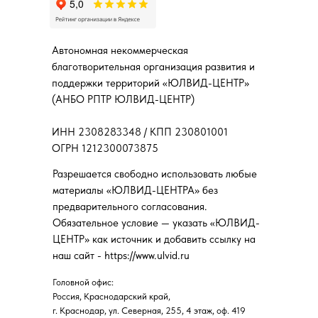
Использование изображения гражданина:
8
1:16:15
что нужно знать НКО?
Автономная некоммерческая
Практические аспекты законодательства о
9
1:16:05
благотворительная организация развития и
персональных данных и информационная
поддержки территорий «ЮЛВИД-ЦЕНТР»
безопасность НКО
(АНБО РПТР ЮЛВИД-ЦЕНТР)
ИНН 2308283348 / КПП 230801001
Личный кабинет НКО на портале
10
1:37:19
ОГРН 1212300073875
Минюста: программы/мероприятия и
имущество НКО в ежегодном отчете
Разрешается свободно использовать любые
материалы «ЮЛВИД-ЦЕНТРА» без
Командировки и иные деловые поездки
предварительного согласования.
11
1:25:15
работников, добровольцев и активистов в
Обязательное условие — указать «ЮЛВИД-
НКО: правовые аспекты,
ЦЕНТР» как источник и добавить ссылку на
налогообложение и бухгалтерский учет
наш сайт - https://www.ulvid.ru
Головной офис:
Личный кабинет НКО на портале
12
1:29:33
Россия, Краснодарский край,
Минюста: законодательные требования и
г. Краснодар, ул. Северная, 255, 4 этаж, оф. 419