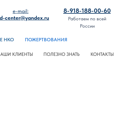
8-918-188-00-60
8-918-188-00-60
e-mail:
ПОЖЕРТВОВАНИЯ
id-center@yandex.ru
Работаем по всей
России
ЛИЕНТЫ
ПОЛЕЗНО ЗНАТЬ
КОНТАКТЫ
Е НКО
ПОЖЕРТВОВАНИЯ
АШИ КЛИЕНТЫ
ПОЛЕЗНО ЗНАТЬ
КОНТАКТЫ