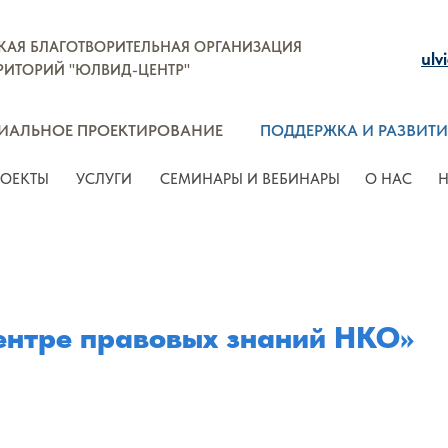
ОЕ ПРОЕКТИРОВАНИЕ
ПОДДЕРЖКА И РАЗВИТИЕ НКО
АЯ БЛАГОТВОРИТЕЛЬНАЯ ОРГАНИЗАЦИЯ
ulv
РИТОРИЙ "ЮЛВИД-ЦЕНТР"
УСЛУГИ
СЕМИНАРЫ И ВЕБИНАРЫ
О НАС
НАШИ К
ИАЛЬНОЕ ПРОЕКТИРОВАНИЕ
ПОДДЕРЖКА И РАЗВИТИ
ОЕКТЫ
УСЛУГИ
СЕМИНАРЫ И ВЕБИНАРЫ
О НАС
Н
ентре правовых знаний НКО»