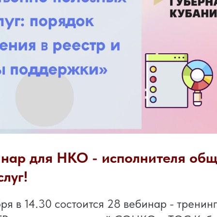
нар для НКО - исполнителя об
слуг!
бря в 14.30 состоится 28 вебинар - трени