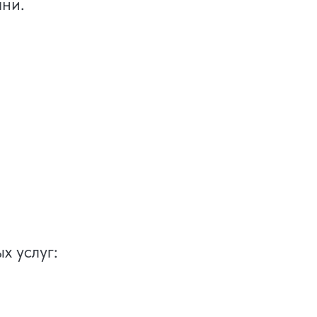
ни.
х услуг: