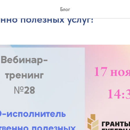
бинар для НКО - исполните
Блог
нно полезных услуг!