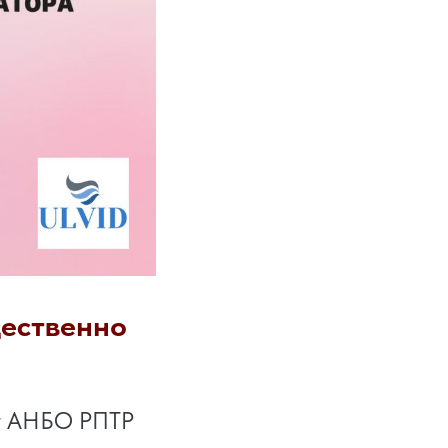
щественно
нг АНБО РПТР