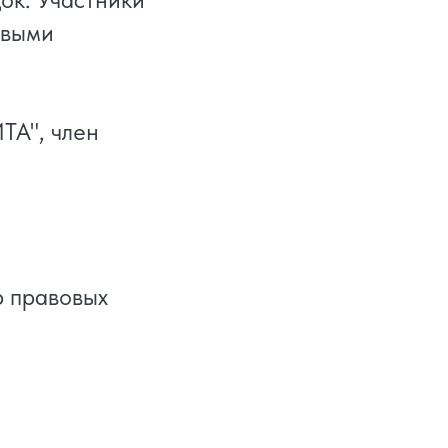
овыми
ТА", член
р правовых