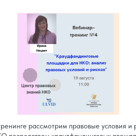
ренинге рассмотрим правовые условия и 
КО посредством краудфандинговых площад