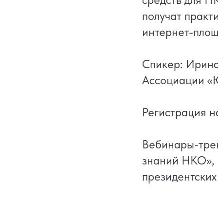
получат практ
интернет-пло
Спикер: Ирин
Ассоциации «
Регистрация н
Вебинары-трен
знаний НКО», 
президентских