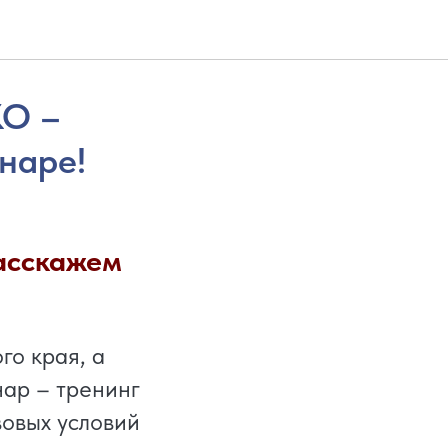
КО –
наре!
асскажем
го края, а
ар – тренинг
овых условий