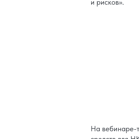
и рисков».
На вебинаре-т
средств для Н